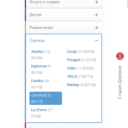
Услуги и сервис
Детям
Развлечения
Одежда
Akimbo
(16
Oodji
(13 (В309))
(В306))
Pinapel
(2 (2319))
Diplomat
(8
Stilla
(17 (В305))
(В314))
ЛИСА
(7 (В315))
Familia
(46
Мейер
(6 (В316))
(Б310))
Glenfield
(5
(В317))
La Chere
(27
(П30))